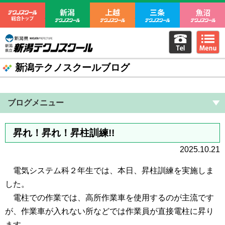
テクノスクール総合トップ
新潟テクノスクール
上越テクノスクール
三条テクノ
電話をか
m
新潟県立新潟テクノスクール
新潟テクノスクールブログ
ブログメニュー
昇れ！昇れ！昇柱訓練!!
2025.10.21
電気システム科２年生では、本日、昇柱訓練を実施しま
した。
電柱での作業では、高所作業車を使用するのが主流です
が、作業車が入れない所などでは作業員が直接電柱に昇り
ます。