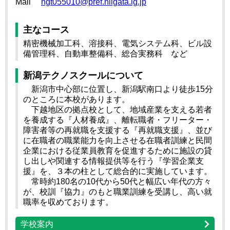
Mail
ngt055010@pref.niigata.lg.jp
主なコース
精密機械加工科、溶接科、電気システム科、ビル設
備管理科、自動車整備科、総合実務科 など
新潟テクノスクールについて
新潟市中心部に位置し、新潟駅南口より徒歩15分
のところに本校があります。
下越地区の拠点校として、地域産業を支える若者
を養成する『人材養成』、離転職者・フリーター・
障害者等の再就職を支援する『再就職支援』、並び
に在職者の職業能力を向上させる在職者訓練と民間
企業における従業員教育を促進するために施設の貸
し出しや関連する情報提供等を行う『学習企業支
援』を、３本の柱として総合的に実施しています。
常時約180名の10代から50代と幅広い年代の方々
が、校訓『協力』のもと職業訓練を受講し、高い就
職率を収めております。
学校案内