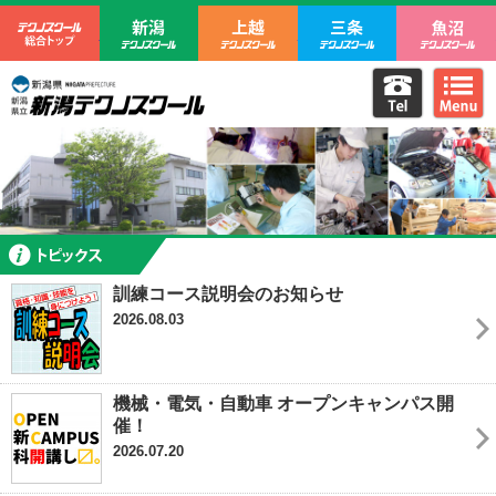
テクノスクール総合トップ
新潟テクノスクール
上越テクノスクール
三条テクノ
電話をか
m
新潟県立新潟テクノスクール
トピックス
訓練コース説明会のお知らせ
2026.08.03
機械・電気・自動車 オープンキャンパス開
催！
2026.07.20