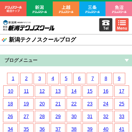
テクノスクール総合トップ
新潟テクノスクール
上越テクノスクール
三条テクノ
電話をか
m
新潟県立新潟テクノスクール
新潟テクノスクールブログ
ブログメニュー
1
2
3
4
5
6
7
8
9
10
11
12
13
14
15
16
17
18
19
20
21
22
23
24
25
26
27
28
29
30
31
32
33
34
35
36
37
38
39
40
41