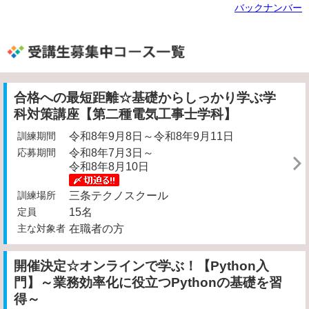
バックナンバー
受講生募集中コース一覧
合格への最短距離☆基礎からしっかり学ぶ学
科対策講座【第二種電気工事士学科】
訓練期間
令和8年9月8日～令和8年9月11日
応募期間
令和8年7月3日～
令和8年8月10日
訓練場所
三条テクノスクール
定員
15名
主な対象者
在職者の方
開催決定☆オンラインで学ぶ！【Python入
門】～業務効率化に役立つPythonの基礎を習
得～