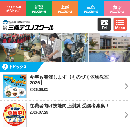
テクノスクール総合トップ
新潟テクノスクール
上越テクノスクール
三条テクノ
電話をか
m
新潟県立三条テクノスクール
トピックス
今年も開催します【ものづく体験教室
2026】
2026.08.05
在職者向け技能向上訓練 受講者募集！
2026.07.29