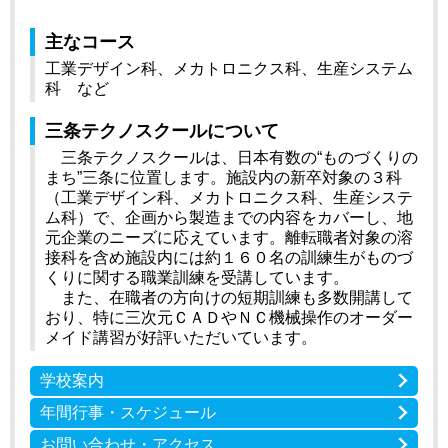
主なコース
工業デザイン科、メカトロニクス科、生産システム
科 など
三条テクノスクールについて
三条テクノスクールは、日本有数の“ものづくりの
まち”三条に位置します。施設内の新卒対象の３科
（工業デザイン科、メカトロニクス科、生産システ
ム科）で、企画から製造までの内容をカバーし、地
元企業のニーズに応えています。離転職者対象の溶
接科を含め施設内には約１６０名の訓練生がものづ
くりに関する職業訓練を受講しています。
また、在職者の方向けの短期訓練も多数開講して
おり、特に三次元ＣＡＤやＮＣ機械操作のオーダー
メイド講習が好評いただいています。
学校案内
年間行事・スケジュール
お問い合わせ・アクセス