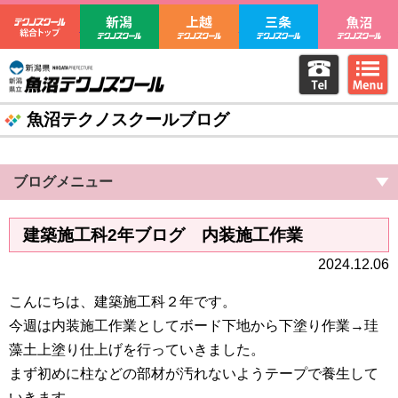
テクノスクール総合トップ
新潟テクノスクール
上越テクノスクール
三条テクノ
電話をか
m
新潟県立魚沼テクノスクール
魚沼テクノスクールブログ
ブログメニュー
建築施工科2年ブログ 内装施工作業
2024.12.06
こんにちは、建築施工科２年です。
今週は内装施工作業としてボード下地から下塗り作業→珪
藻土上塗り仕上げを行っていきました。
まず初めに柱などの部材が汚れないようテープで養生して
いきます。