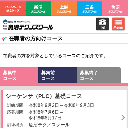
テクノスクール総合トップ
新潟テクノスクール
上越テクノスクール
三条テクノ
電話をか
m
新潟県立魚沼テクノスクール
在職者の方向けコース
在職者の方を対象としているコースのご紹介です。
募集中
募集前
募集終了
コース
コース
コース
シーケンサ（PLC）基礎コース
訓練期間
令和8年9月2日～令和8年9月3日
応募期間
令和8年7月6日～
令和8年8月17日
訓練場所
魚沼テクノスクール