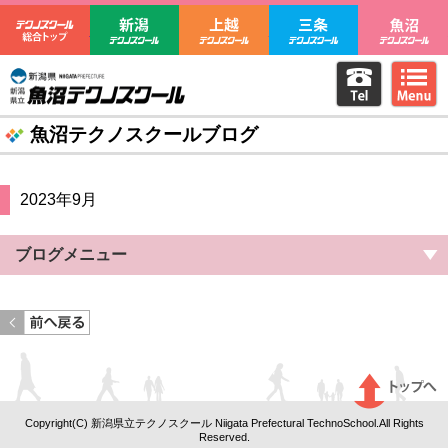
テクノスクール総合トップ
新潟テクノスクール
上越テクノスクール
三条テクノ
電話をか
m
新潟県立魚沼テクノスクール
魚沼テクノスクールブログ
2023年9月
ブログメニュー
<< 前のページへ戻る
Copyright(C) 新潟県立テクノスクール Niigata Prefectural TechnoSchool.All Rights
Reserved.