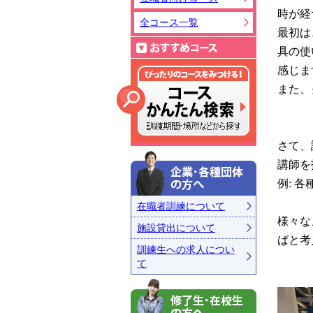
時が経
全コース一覧
最初は
おすすめコ
具の使
感じま
また、
コース詳細
さて、
講師を
企業・各種
例: 
在職者訓練について
様々な
施設貸出について
ばと考
訓練生への求人につい
て
修了生・在