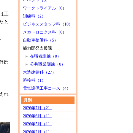
イベント（6）
ワークトライアル（0）
は工
訓練科（2）
たと
ビジネススタッフ科（10）
メカトロニクス科（6）
。
自動車整備科（5）
能力開発支援課
在職者訓練（0）
外部
公共職業訓練（0）
木造建築科（27）
溶接科（1）
電気設備工事コース（4）
えれ
月別
2026年7月（2）
2026年6月（1）
2026年5月（1）
2026年2月（1）