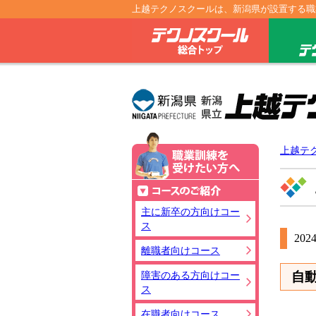
上越テクノスクールは、新潟県が設置する職
テクノス
上越テ
職業訓練を
コースのご
主に新卒の方向けコー
ス
202
離職者向けコース
障害のある方向けコー
自
ス
在職者向けコース