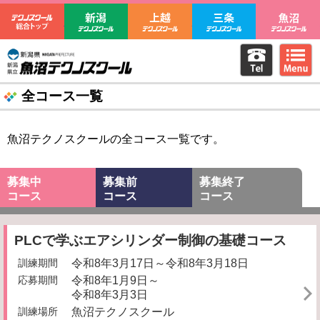
テクノスクール総合トップ
新潟テクノスクール
上越テクノスクール
三条テクノ
電話をか
m
新潟県立魚沼テクノスクール
全コース一覧
魚沼テクノスクールの全コース一覧です。
募集中
募集前
募集終了
コース
コース
コース
PLCで学ぶエアシリンダー制御の基礎コース
訓練期間
令和8年3月17日～令和8年3月18日
応募期間
令和8年1月9日～
令和8年3月3日
訓練場所
魚沼テクノスクール