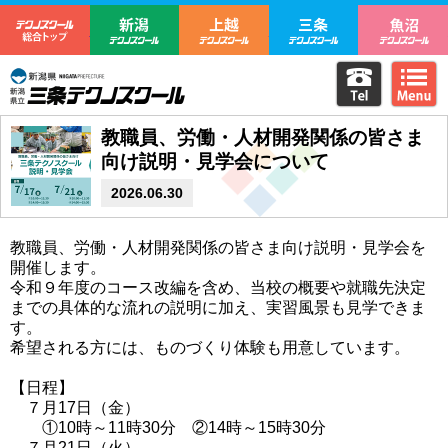
テクノスクール総合トップ
新潟テクノスクール
上越テクノスクール
三条テクノ
電話をか
m
新潟県立三条テクノスクール
教職員、労働・人材開発関係の皆さま
向け説明・見学会について
2026.06.30
教職員、労働・人材開発関係の皆さま向け説明・見学会を
開催します。
令和９年度のコース改編を含め、当校の概要や就職先決定
までの具体的な流れの説明に加え、実習風景も見学できま
す。
希望される方には、ものづくり体験も用意しています。
【日程】
７月17日（金）
①10時～11時30分 ②14時～15時30分
７月21日（火）