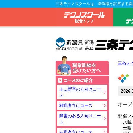
三条テクノスクールは、新潟県が設置する職
テクノス
三条テ
職業訓練を
コースのご
主に新卒の方向けコー
2026.
ス
オープ
離職者向けコース
障害のある方向けコー
開催ス
ス
水曜日 
土曜日
在職者向けコース