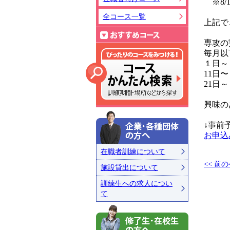
※8/1
全コース一覧
上記で
おすすめコ
専攻の
毎月以
１日～
11日
コース詳細
21日
興味の
↓事前予
企業・各種
お申込
在職者訓練について
<< 前
施設貸出について
訓練生への求人につい
て
修了生・在