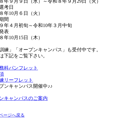
年９月９日（水）～令和８年９月29日（火）
選考日
年10月６日（火）
期間
ース
年４月初旬～令和10年３月中旬
発表
年10月15日（木）
訓練」「オープンキャンパス」も受付中です。
は下記をご覧下さい。
務科パンフレット
項
練リーフレット
ープンキャンパス開催中♪♪
検索
ンキャンパスのご案内
のページへ戻る
団体の方へ