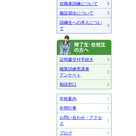
在職者訓練について
施設貸出について
訓練生への求人につい
て
修了生・在
証明書交付手続き
職業訓練受講者
アンケート
相談窓口
学校案内
年間行事
お問い合わせ・アクセ
ス
ブログ