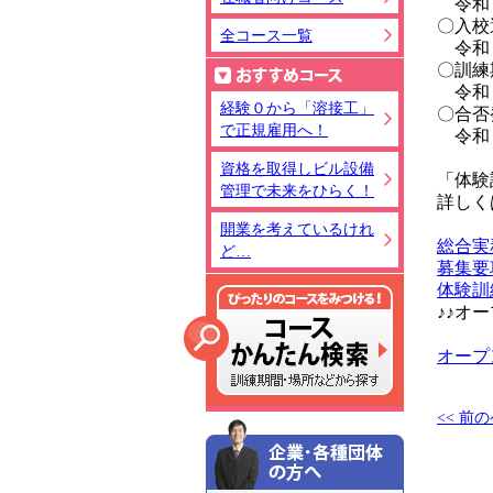
令和８
〇入校
全コース一覧
令和８
〇訓練
おすすめコ
令和９
経験０から「溶接工」
〇合否
で正規雇用へ！
令和８
資格を取得しビル設備
「体験
管理で未来をひらく！
詳しく
開業を考えているけれ
総合実
ど…
募集要
体験訓
♪♪オ
コース詳細
オープ
<< 前
企業・各種