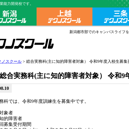
業能力開発校です。
クール総合トップ
新潟テクノスクール
上越テクノスク
新潟都市部でのキャンパスライフ
新潟県立新潟テクノスクール
クノスクール
> 総合実務科(主に知的障害者対象） 令和9年度入校生募集
受けたい方へ
総合実務科(主に知的障害者対象） 令和9
紹介
08.10
務科では、令和9年度訓練生を募集中です。
対象者
知的障害者
回募集受付期間