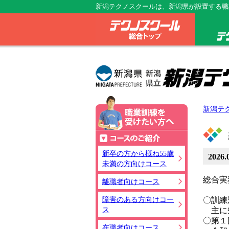
新潟テクノスクールは、新潟県が設置する職
テクノス
新潟テ
職業訓練を
コースのご
新卒の方から概ね55歳
2026.
未満の方向けコース
総合実
離職者向けコース
障害のある方向けコー
〇訓練
ス
主に
〇第１
在職者向けコース