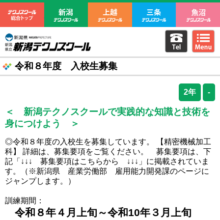
テクノスクール総合トップ
新潟テクノスクール
上越テクノスクール
三条テクノ
電話をか
m
新潟県立新潟テクノスクール
令和８年度 入校生募集
2年
-
＜ 新潟テクノスクールで実践的な知識と技術を
身につけよう ＞
◎令和８年度の入校生を募集しています。 【精密機械加工
科】 詳細は、募集要項をご覧ください。 募集要項は、下
記「↓↓↓ 募集要項はこちらから ↓↓↓」に掲載されていま
す。（※新潟県 産業労働部 雇用能力開発課のページに
ジャンプします。）
訓練期間：
令和８年４月上旬～令和10年３月上旬